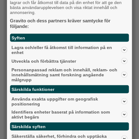
lagrar och får åtkomst till data på din enhet för att ge den
bästa användarupplevelsen och visa riktat innehåll och
annonsering.
Gravito och dess partners kräver samtycke för
följande:
Syften
Detta händer i Alingsås 3–10 augusti
Lagra och/eller få åtkomst till information på en
Backa/Kärra
enhet
Utveckla och förbättra tjänster
Personanpassad reklam och innehåll, reklam- och
innehållsmätning samt forskning angående
målgrupp
Särskilda funktioner
Använda exakta uppgifter om geografisk
positionering
Identifiera enheter baserat på information som
aktivt begärs
Särskilda syften
Karnevalstämning på Backadagen
Säkerställa säkerhet, förhindra och upptäcka
Bjöds på trummor, såpbubblor och grillade räkor