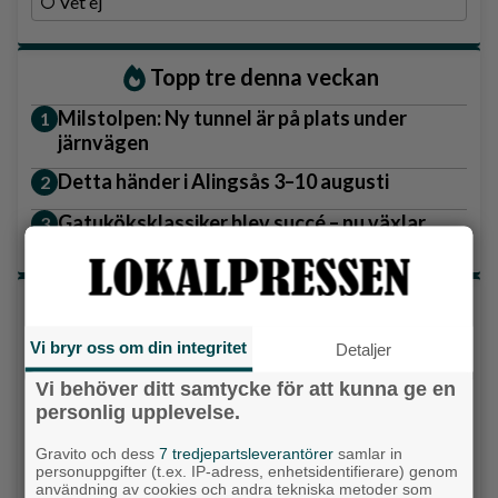
Vet ej
Topp tre denna veckan
Milstolpen: Ny tunnel är på plats under
järnvägen
Detta händer i Alingsås 3–10 augusti
Gatuköksklassiker blev succé – nu växlar
Ånga upp
Senaste artiklarna
Alingsås
Vi bryr oss om din integritet
Detaljer
Vi behöver ditt samtycke för att kunna ge en
personlig upplevelse.
Gravito och dess
7 tredjepartsleverantörer
samlar in
personuppgifter (t.ex. IP-adress, enhetsidentifierare) genom
användning av cookies och andra tekniska metoder som