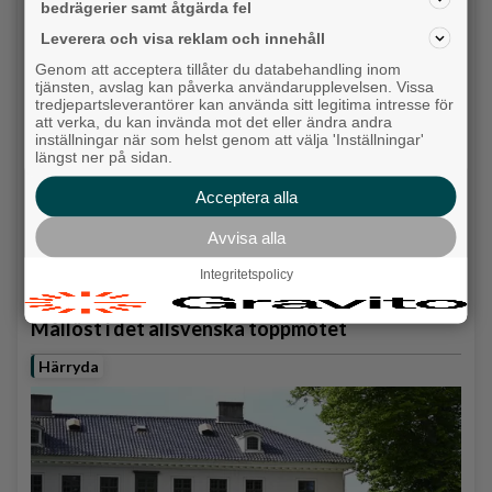
bedrägerier samt åtgärda fel
Hisingen
Leverera och visa reklam och innehåll
Genom att acceptera tillåter du databehandling inom
tjänsten, avslag kan påverka användarupplevelsen. Vissa
tredjepartsleverantörer kan använda sitt legitima intresse för
att verka, du kan invända mot det eller ändra andra
inställningar när som helst genom att välja 'Inställningar'
längst ner på sidan.
Acceptera alla
Avvisa alla
Integritetspolicy
Mållöst i det allsvenska toppmötet
Härryda