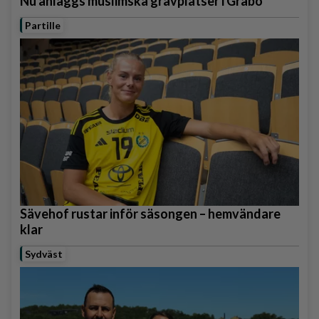
Nu anläggs muslimska gravplatser i Gråbo
Partille
Sävehof rustar inför säsongen – hemvändare
klar
Sydväst