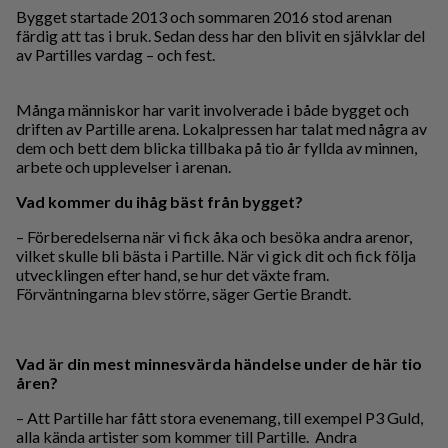
Bygget startade 2013 och sommaren 2016 stod arenan
färdig att tas i bruk. Sedan dess har den blivit en självklar del
av Partilles vardag – och fest.
Många människor har varit involverade i både bygget och
driften av Partille arena. Lokalpressen har talat med några av
dem och bett dem blicka tillbaka på tio år fyllda av minnen,
arbete och upplevelser i arenan.
Vad kommer du ihåg bäst från bygget?
– Förberedelserna när vi fick åka och besöka andra arenor,
vilket skulle bli bästa i Partille. När vi gick dit och fick följa
utvecklingen efter hand, se hur det växte fram.
Förväntningarna blev större, säger Gertie Brandt.
Vad är din mest minnesvärda händelse under de här tio
åren?
– Att Partille har fått stora evenemang, till exempel P3 Guld,
alla kända artister som kommer till Partille. Andra