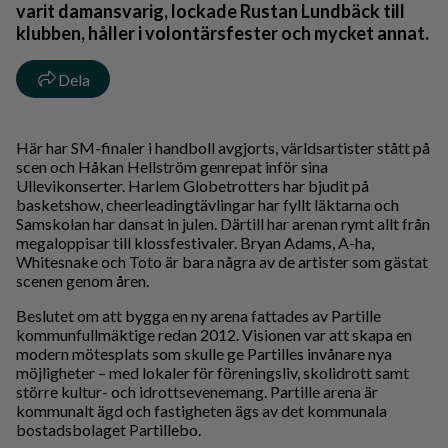
varit damansvarig, lockade Rustan Lundbäck till
klubben, håller i volontärsfester och mycket annat.
Dela
Här har SM-finaler i handboll avgjorts, världsartister stått på
scen och Håkan Hellström genrepat inför sina
Ullevikonserter. Harlem Globetrotters har bjudit på
basketshow, cheerleadingtävlingar har fyllt läktarna och
Samskolan har dansat in julen. Därtill har arenan rymt allt från
megaloppisar till klossfestivaler. Bryan Adams, A-ha,
Whitesnake och Toto är bara några av de artister som gästat
scenen genom åren.
Beslutet om att bygga en ny arena fattades av Partille
kommunfullmäktige redan 2012. Visionen var att skapa en
modern mötesplats som skulle ge Partilles invånare nya
möjligheter – med lokaler för föreningsliv, skolidrott samt
större kultur- och idrottsevenemang. Partille arena är
kommunalt ägd och fastigheten ägs av det kommunala
bostadsbolaget Partillebo.