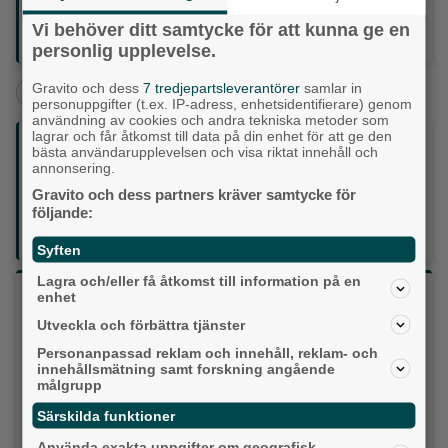
Partille arena?
Skicka gärna in dem till
Vi behöver ditt samtycke för att kunna ge en
Lokalpressen: denny.bagenholm@lokalpressen.se
personlig upplevelse.
Gravito och dess
7 tredjepartsleverantörer
samlar in
+
Partille
Partille arena
IK Sävehof
personuppgifter (t.ex. IP-adress, enhetsidentifierare) genom
användning av cookies och andra tekniska metoder som
lagrar och får åtkomst till data på din enhet för att ge den
Följ oss på sociala medier:
bästa användarupplevelsen och visa riktat innehåll och
annonsering.
Gravito och dess partners kräver samtycke för
Din enda lokaltidning som kommer på papper och är helt
följande:
GRATIS!
Lokalpressen, på webben, i brevlådan och sociala medier.
Syften
Lagra och/eller få åtkomst till information på en
Vilket parti skulle du rösta på om det var val
enhet
idag?
Utveckla och förbättra tjänster
Personanpassad reklam och innehåll, reklam- och
innehållsmätning samt forskning angående
Socialdemokraterna
målgrupp
Särskilda funktioner
Moderaterna
Använda exakta uppgifter om geografisk