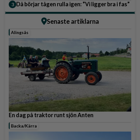
Då börjar tågen rulla igen: ”Vi ligger bra i fas”
Senaste artiklarna
Alingsås
En dag på traktor runt sjön Anten
Backa/Kärra