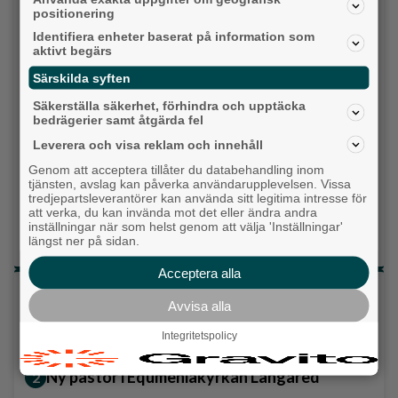
Vänsterpartiet
positionering
Identifiera enheter baserat på information som
Sverigedemokraterna
aktivt begärs
Särskilda syften
Miljöpartiet
Säkerställa säkerhet, förhindra och upptäcka
bedrägerier samt åtgärda fel
Kristdemokraterna
Leverera och visa reklam och innehåll
Centerpartiet
Genom att acceptera tillåter du databehandling inom
tjänsten, avslag kan påverka användarupplevelsen. Vissa
Liberalerna
tredjepartsleverantörer kan använda sitt legitima intresse för
att verka, du kan invända mot det eller ändra andra
inställningar när som helst genom att välja 'Inställningar'
Vet ej
längst ner på sidan.
Acceptera alla
Topp tre denna veckan
Avvisa alla
Fastighetsägarna vill ha ny hyresmodell –
Integritetspolicy
Hyresgästföreningen kritiska
Ny pastor i Equmeniakyrkan Långared