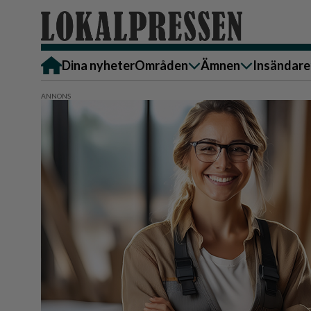
Dina nyheter
Områden
Ämnen
Insändare
Alingsås
Bostad
Skicka in
Härryda
Ekonomi
Alingsås
Lerum
Krönika
Härryda
Partille
Kultur & Nöje
Lerum
Göteborg
Familj
Partille
Backa/Kärra
Nyheter
Götebor
Hisingen
Backa/K
Näringsliv
Sydväst
Hisinge
Omsorg
Sydväst
Politik