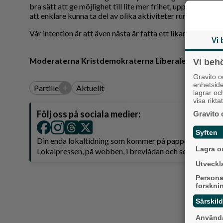
bra sätt att ge möjlighet till lite mer frihet, uppmuntrar ti
att enklare kunna ta del av olika aktiviteter runt om i r
Vår intention är att även nästa år fatta ett likartat beslut.
Vi 
Moderaterna Kristdemokraterna Liberalerna Sver
Vi beh
Gravito 
enhetsid
+
Partille
Aktuellt
lagrar oc
visa rikt
Följ oss på sociala medier:
Gravito 
Syften
Din enda lokaltidning som kommer på papper och är 
Lagra oc
Lokalpressen, på webben, i brevlådan och sociala medie
Utveckla
Persona
forskni
Särskil
Använda