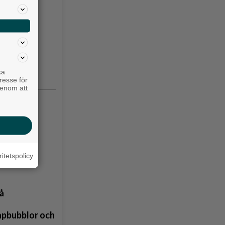
iakyrkan
ka
resse för
genom att
ritetspolicy
å
åpbubblor och