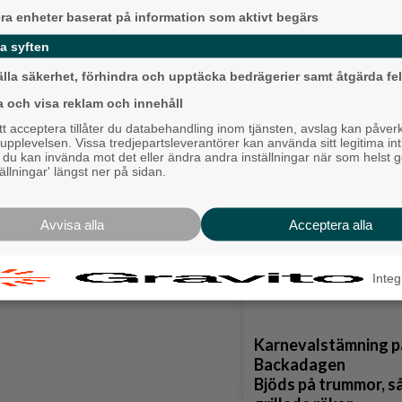
era enheter baserat på information som aktivt begärs
a syften
älla säkerhet, förhindra och upptäcka bedrägerier samt åtgärda fel
a och visa reklam och innehåll
Ny pastor i Equmen
 acceptera tillåter du databehandling inom tjänsten, avslag kan påver
Långared
pplevelsen. Vissa tredjepartsleverantörer kan använda sitt legitima int
, du kan invända mot det eller ändra andra inställningar när som helst 
Backa/Kärra
tällningar' längst ner på sidan.
Avvisa alla
Acceptera alla
Integ
Karnevalstämning p
Backadagen
Bjöds på trummor, s