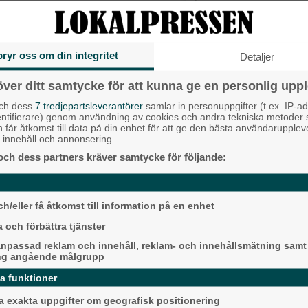
ll rörelse och gör det möjligt för unga
Liberalerna
egionen under sommaren.
Vet ej
bryr oss om din integritet
Detaljer
igedemokraterna
Topp tre de
över ditt samtycke för att kunna ge en personlig uppl
och dess
7 tredjepartsleverantörer
samlar in personuppgifter (t.ex. IP-ad
Milstolpen: Ny tu
entifierare) genom användning av cookies och andra tekniska metoder
plats under järn
h får åtkomst till data på din enhet för att ge den bästa användarupple
at innehåll och annonsering.
Då börjar tågen ru
och dess partners kräver samtycke för följande:
ligger bra i fas”
Detta händer i A
helt GRATIS!
augusti
h/eller få åtkomst till information på en enhet
r.
 och förbättra tjänster
Senaste ar
npassad reklam och innehåll, reklam- och innehållsmätning samt
ng angående målgrupp
Alingsås
da funktioner
 exakta uppgifter om geografisk positionering