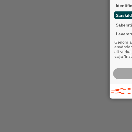
Identifi
Särskild
Säkerst
Leverer
Genom att
användaru
att verka
välja 'Ins