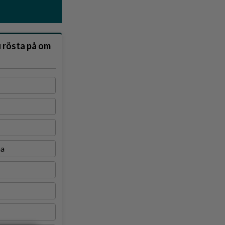
u rösta på om
na