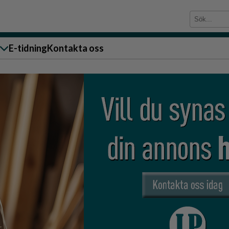
E-tidning
Kontakta oss
sändare till oss
g
ärra
n