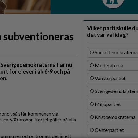
Vilket parti skulle d
 subventioneras
det var val idag?
Socialdemokraterna
ed Sverigedemokraterna har nu
Moderaterna
t för elever i åk 6-9 och på
en.
Vänsterpartiet
Sverigedemokrater
Miljöpartiet
ronor, så står kommunen via
Kristdemokraterna
ca 530 kronor. Kortet gäller på alla
Centerpartiet
ommunen och vi tror att det är ett