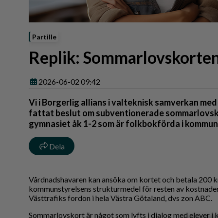
Reportage
Sport
Trafik
Partille
Replik: Sommarlovskorten
2026-06-02 09:42
Vi i Borgerlig allians i valteknisk samverkan m
fattat beslut om subventionerade sommarlovskor
gymnasiet åk 1-2 som är folkbokförda i kommun
Dela
Vårdnadshavaren kan ansöka om kortet och betala 200 k
kommunstyrelsens strukturmedel för resten av kostnaden, 
Västtrafiks fordon i hela Västra Götaland, dvs zon ABC.
Sommarlovskort är något som lyfts i dialog med elever i k