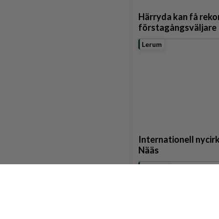
Härryda kan få rek
förstagångsväljare
Lerum
Internationell nycirku
Nääs
Partille