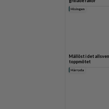
grillade räkor
Hisingen
Mållöst i det allsve
toppmötet
Härryda