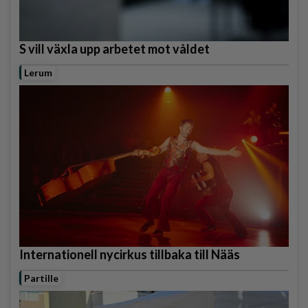
S vill växla upp arbetet mot våldet
Lerum
Internationell nycirkus tillbaka till Nääs
Partille