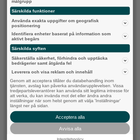
målgrupp
Särskilda funktioner
Ny pastor i Equmeniakyrkan Långared
Använda exakta uppgifter om geografisk
positionering
Backa/Kärra
Identifiera enheter baserat på information som
aktivt begärs
Särskilda syften
Säkerställa säkerhet, förhindra och upptäcka
bedrägerier samt åtgärda fel
Leverera och visa reklam och innehåll
Genom att acceptera tillåter du databehandling inom
tjänsten, avslag kan påverka användarupplevelsen. Vissa
tredjepartsleverantörer kan använda sitt legitima intresse för
att verka, du kan invända mot det eller ändra andra
inställningar när som helst genom att välja 'Inställningar'
längst ner på sidan.
Karnevalstämning på Backadagen
Bjöds på trummor, såpbubblor och grillade räkor
Acceptera alla
Hisingen
Avvisa alla
Integritetspolicy