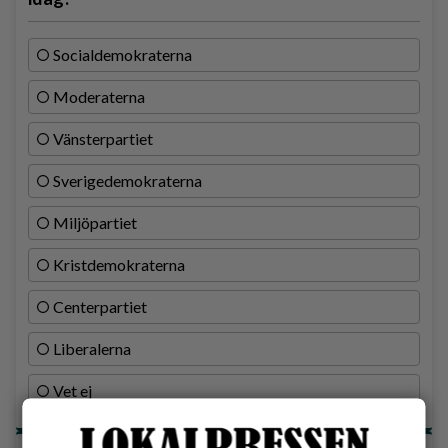
Socialdemokraterna
Moderaterna
Vänsterpartiet
Sverigedemokraterna
Miljöpartiet
Kristdemokraterna
Centerpartiet
Liberalerna
Vet ej