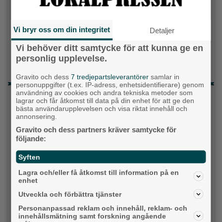
Topp tre denna veckan
Milstolpen: Ny tunnel är på plats under
Vi bryr oss om din integritet
Detaljer
järnvägen
Vi behöver ditt samtycke för att kunna ge en
Då börjar tågen rulla igen: ”Vi ligger bra i fas”
personlig upplevelse.
Detta händer i Alingsås 3–10 augusti
Gravito och dess
7 tredjepartsleverantörer
samlar in
personuppgifter (t.ex. IP-adress, enhetsidentifierare) genom
användning av cookies och andra tekniska metoder som
Senaste artiklarna
lagrar och får åtkomst till data på din enhet för att ge den
bästa användarupplevelsen och visa riktat innehåll och
Alingsås
annonsering.
Gravito och dess partners kräver samtycke för
följande:
Syften
Lagra och/eller få åtkomst till information på en
enhet
Utveckla och förbättra tjänster
Personanpassad reklam och innehåll, reklam- och
innehållsmätning samt forskning angående