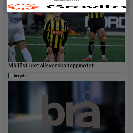
Mållöst i det allsvenska toppmötet
Härryda