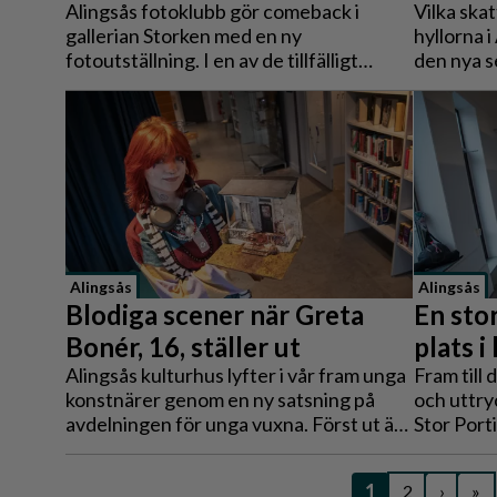
Alingsås fotoklubb gör comeback i
Vilka skat
gallerian Storken med en ny
hyllorna 
fotoutställning. I en av de tillfälligt
den nya s
tomma lokalerna möts besökarna av
berättar
både historiska stadsmiljöer och färska
von Bröm
naturbilder – sida vid sida.
unika obj
spännande
personer 
Alingsås
Alingsås
Blodiga scener när Greta
En stor
Bonér, 16, ställer ut
plats i
Alingsås kulturhus lyfter i vår fram unga
Fram till 
konstnärer genom en ny satsning på
och uttry
avdelningen för unga vuxna. Först ut är
Stor Porti
16-åriga Greta Bonér, vars noggrant
Tretton k
uppbyggda skräckscener hämtar
Biskopsgå
1
2
›
»