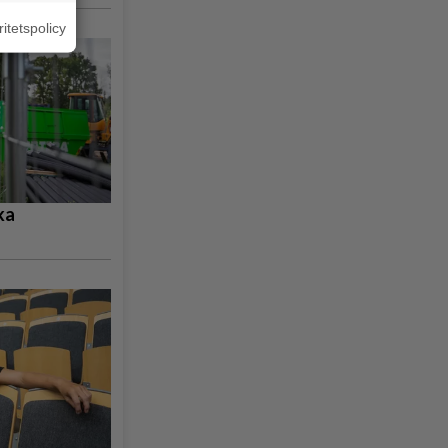
ritetspolicy
ka