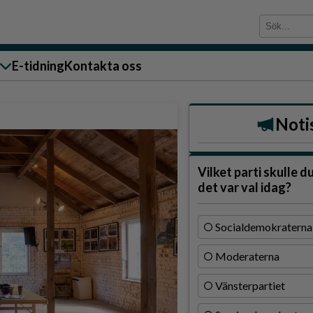
E-tidning
Kontakta oss
sändare till oss
Noti
Vilket parti skulle d
det var val idag?
g
Socialdemokraterna
ärra
Moderaterna
n
Vänsterpartiet