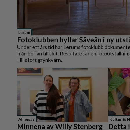
Reportage
Sport
Trafik
Lerum
Fotoklubben hyllar Säveån i ny utst
Under ett års tid har Lerums fotoklubb dokumente
från början till slut. Resultatet är en fotoutställni
Hillefors grynkvarn.
Alingsås
Kultur & N
Minnena av Willy Stenberg
Detta 