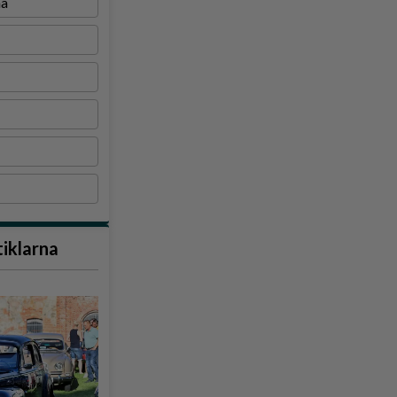
na
tiklarna