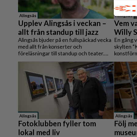
Alingsås
Alingsås
Upplev Alingsås i veckan –
Vem va
allt från standup till jazz
Willy 
Alingsås bjuder på en fullspäckad vecka
En gång v
med allt från konserter och
skylten ”
föreläsningar till standup och teater.
konstförm
Oavsett om du vill njuta av musik i
grönmålad
parken, träffa författare eller få
om än ett
inspiration till trädgården finns något
egentlige
för alla mellan 13 och 20 april.
Och framf
tavlor vä
försöker 
på inför 
Alingsås
Alingsås
Fotoklubben fyller tom
Följ me
lokal med liv
museu