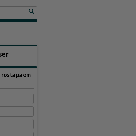
ser
u rösta på om