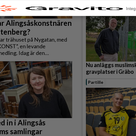
Lerum
Integ
r Alingsåskonstnären
Stenberg?
ar trähuset på Nygatan, med
KONST”, en levande
edling. Idag är den
e fasaden bara ett minne –
Nu anläggs muslims
 starkt sådant. Men vilka var
gravplatser i Gråbo
n paret som verkade i huset?
ör allt – vem var mannen vars
Partille
ckte både glädje och olust? Det
nu Alingsås kulturhus ta reda
en kommande konstutställning.
d in i Alingsås
ms samlingar