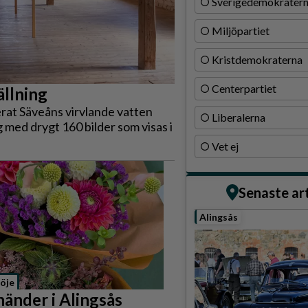
Sverigedemokrater
Miljöpartiet
Kristdemokraterna
Centerpartiet
ällning
rat Säveåns virvlande vatten
Liberalerna
ng med drygt 160 bilder som visas i
Vet ej
Senaste ar
Alingsås
öje
händer i Alingsås