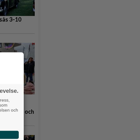
gsås 3–10
evelse.
å
ress,
 som
velsen och
åpbubblor och