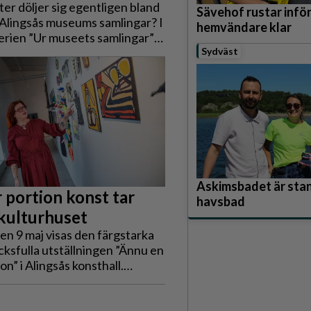
ter döljer sig egentligen bland
Sävehof rustar infö
i Alingsås museums samlingar? I
hemvändare klar
erien ”Ur museets samlingar”
 samlingsintendenterna Monica
Sydväst
sen och Frida Lönnberg om
ekt med lokal förankring,
 historier och intressanta
från det förflutna.
Askimsbadet är stan
 portion konst tar
havsbad
 kulturhuset
den 9 maj visas den färgstarka
cksfulla utställningen ”Ännu en
on” i Alingsås konsthall.
onstnärer från Kulturlabbet i
rden i Göteborg ställer ut verk