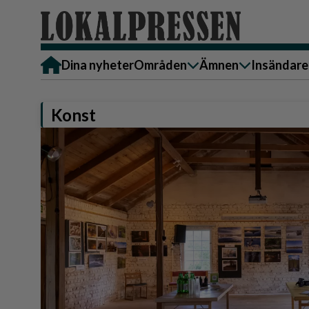
Dina nyheter
Områden
Ämnen
Insändare
Alingsås
Bostad
Skicka in
Konst
Härryda
Ekonomi
Alingsås
Lerum
Krönika
Härryda
Partille
Kultur & Nöje
Lerum
Göteborg
Familj
Partille
Backa/Kärra
Nyheter
Götebor
Hisingen
Backa/K
Näringsliv
Sydväst
Hisinge
Omsorg
Sydväst
Politik