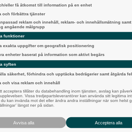
h/eller få åtkomst till information på en enhet
 och förbättra tjänster
npassad reklam och innehåll, reklam- och innehållsmätning samt
ng angående målgrupp
da funktioner
 exakta uppgifter om geografisk positionering
Mållöst i det allsve
toppmötet
era enheter baserat på information som aktivt begärs
äckad kulturvecka
Härryda
a syften
i Alingsås
ande veckan i Alingsås
älla säkerhet, förhindra och upptäcka bedrägerier samt åtgärda fel
ågot för alla invånare.
a och visa reklam och innehåll
en 25 april fylls till exempel
 acceptera tillåter du databehandling inom tjänsten, avslag kan påver
et och de två närliggande
pplevelsen. Vissa tredjepartsleverantörer kan använda sitt legitima int
med liv, då det arrangeras
, du kan invända mot det eller ändra andra inställningar när som helst 
tällningar' längst ner på sidan.
salong, invigning av en ny
nk samt en växtmarknad.
Lokalpressens tre b
Avvisa alla
Acceptera alla
sommartips