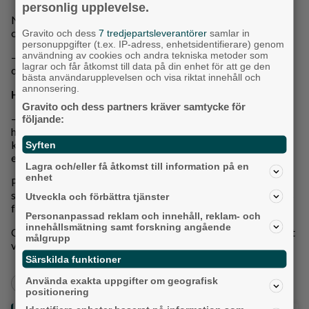
personlig upplevelse.
När Lokalpressen får en pratstund med pristagarna efter
ceremonin är leendena breda.
Gravito och dess
7 tredjepartsleverantörer
samlar in
personuppgifter (t.ex. IP-adress, enhetsidentifierare) genom
användning av cookies och andra tekniska metoder som
– Det känns väldigt roligt. Att hårt arbete faktiskt lönar sig
lagrar och får åtkomst till data på din enhet för att ge den
och att man får ett kvitto på det, säger Asal.
bästa användarupplevelsen och visa riktat innehåll och
annonsering.
Hur fick ni reda på att ni skulle få priset?
Gravito och dess partners kräver samtycke för
– Det var Niklas ”Knicken” Andersson som skrev till mig att
följande:
han hade nominerat mig och att jag hade fått priset. Det
känns jättekul att få vara med om något sådant här. Man får
Syften
en väldigt bra känsla i kroppen, säger Olle Ledén.
Lagra och/eller få åtkomst till information på en
enhet
Pristagarna får 3 000 kronor var för sina insatser, samtidigt
som ytterligare 2 000 kronor går till deras föreningar. I Asals
Utveckla och förbättra tjänster
fall får hon själv bestämma vart pengarna ska gå.
Personanpassad reklam och innehåll, reklam- och
innehållsmätning samt forskning angående
Och vad ska de göra med prispengarna? För båda blir det ett
målgrupp
välkommet tillskott till resekassan.
Särskilda funktioner
Använda exakta uppgifter om geografisk
+
+
Alingsås
Nyheter
Aktuellt
Barn- och unga
positionering