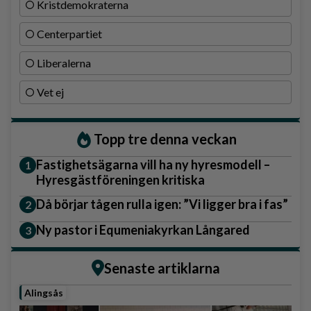
Kristdemokraterna
Centerpartiet
Liberalerna
Vet ej
Topp tre denna veckan
Fastighetsägarna vill ha ny hyresmodell –
Hyresgästföreningen kritiska
Då börjar tågen rulla igen: ”Vi ligger bra i fas”
Ny pastor i Equmeniakyrkan Långared
Senaste artiklarna
Alingsås