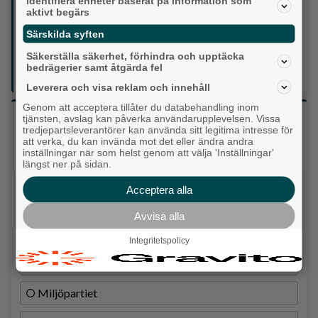
Identifiera enheter baserat på information som
Följ oss på sociala medier:
aktivt begärs
Särskilda syften
Din enda lokaltidning som kommer på papper och är helt
Säkerställa säkerhet, förhindra och upptäcka
GRATIS!
bedrägerier samt åtgärda fel
Lokalpressen, på webben, i brevlådan och sociala medier.
Leverera och visa reklam och innehåll
Genom att acceptera tillåter du databehandling inom
Vilket parti skulle du rösta på om det var val
tjänsten, avslag kan påverka användarupplevelsen. Vissa
tredjepartsleverantörer kan använda sitt legitima intresse för
idag?
att verka, du kan invända mot det eller ändra andra
inställningar när som helst genom att välja 'Inställningar'
längst ner på sidan.
Socialdemokraterna
Acceptera alla
Moderaterna
Avvisa alla
Vänsterpartiet
Integritetspolicy
Sverigedemokraterna
Miljöpartiet