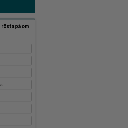
u rösta på om
na