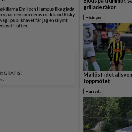
Bjöds på trummor, s
grillade räkor
såskillarna Emil och Hampus lika glada
intervjuat dem om deras rockband Risky
Hisingen
äg i publikhavet får jag en skymt
knet i luften.
helt GRATIS!
Mållöst i det allsve
r.
toppmötet
Härryda