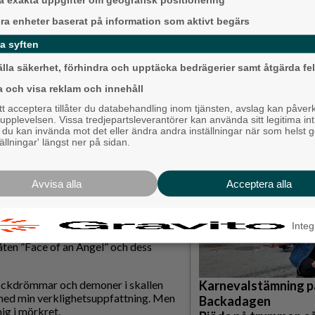
era enheter baserat på information som aktivt begärs
med en vecka kvar till konserten
n, och dessutom hade råd att gå.
a syften
t, utan också fått med mig min kära
älla säkerhet, förhindra och upptäcka bedrägerier samt åtgärda fel
a som bara steg när vi hörde
a och visa reklam och innehåll
Krögarnas kamp när
 acceptera tillåter du databehandling inom tjänsten, avslag kan påver
pplevelsen. Vissa tredjepartsleverantörer kan använda sitt legitima int
stilla: "Vi försöker 
jöng Christoffer Wennberg för
, du kan invända mot det eller ändra andra inställningar när som helst 
tällningar' längst ner på sidan.
Backa/Kärra
ehöver i ett kallt vinter-Göteborg är
Avvisa alla
Acceptera alla
publiken: ”Hällas! Hällas! Hällas!”
ch glittriga mörka toppar. Stämningen
Integ
Tillsammans begav vi oss iväg på en
ten ”Face of an Angel” och dess
ockdrömmar och demoner i skallen
Karnevalstämning p
 med min verklighetsuppfattning. Men
Backadagen
ig i mörkret.