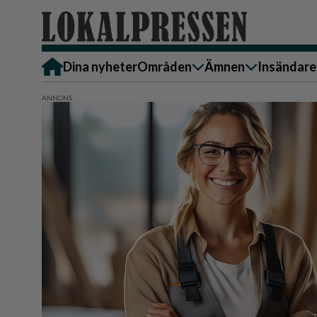
Dina nyheter
Områden
Ämnen
Insändare
Alingsås
Bostad
Skicka in
Härryda
Ekonomi
Alingsås
Lerum
Krönika
Härryda
Partille
Kultur & Nöje
Lerum
Göteborg
Familj
Partille
Backa/Kärra
Nyheter
Götebor
Hisingen
Backa/K
Näringsliv
Sydväst
Hisinge
Omsorg
Sydväst
Politik