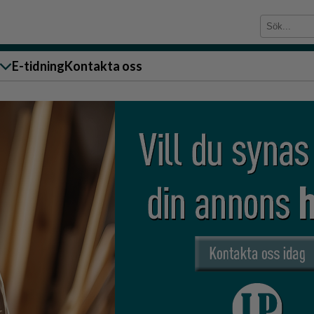
E-tidning
Kontakta oss
sändare till oss
g
ärra
n