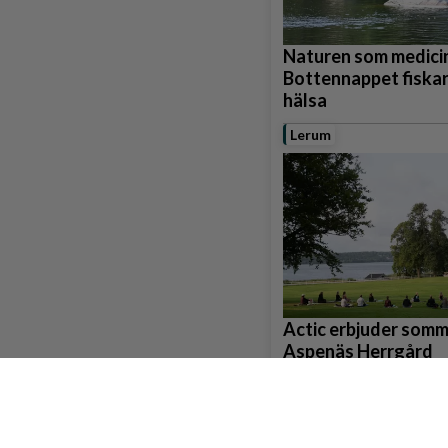
Naturen som medicin
Bottennappet fiskar
hälsa
Lerum
Actic erbjuder som
Aspenäs Herrgård
Partille