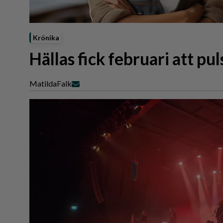
Reportage
Sport
Trafik
Krönika
Hällas fick februari att pu
Matilda
Falk