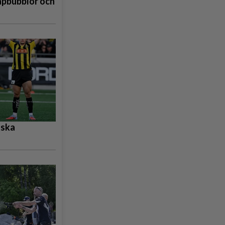
åpbubblor och
nska