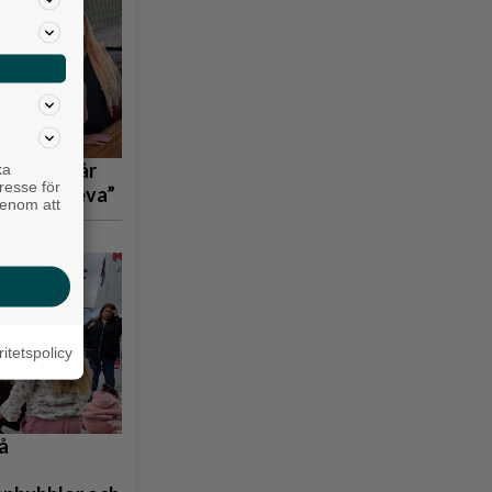
 tågen står
ka
resse för
bara överleva”
genom att
ritetspolicy
å