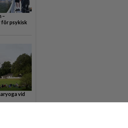
 –
 för psykisk
maryoga vid