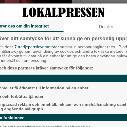
Liberalerna
Vet ej
bryr oss om din integritet
Detaljer
dion i Göteborg. Lokalpressens reporter
Topp tre de
över ditt samtycke för att kunna ge en personlig uppl
Fastighetsägarna 
och dess
7 tredjepartsleverantörer
samlar in personuppgifter (t.ex. IP-ad
entifierare) genom användning av cookies och andra tekniska metoder
hyresmodell –
 Continuum”.
h får åtkomst till data på din enhet för att ge den bästa användarupple
Hyresgästförenin
at innehåll och annonsering.
ngen och låten min vän pratar om
 är 21,29 lång och tar upp en
Då börjar tågen ru
och dess partners kräver samtycke för följande:
ligger bra i fas”
Ny pastor i Equm
h/eller få åtkomst till information på en enhet
Långared
 och förbättra tjänster
npassad reklam och innehåll, reklam- och innehållsmätning samt
Senaste ar
n trollbindande konsert. Men vi ska
ng angående målgrupp
 länge. När jag missade Hällas
Alingsås
 jag sedan såg att de skulle komma
da funktioner
örra året som förband – var det inget
 exakta uppgifter om geografisk positionering