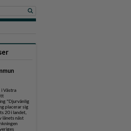
ser
ommun
i Västra
tt
ing "Djurvänlig
 placerar sig
 20 i landet,
 länets näst
nkningen
veriges