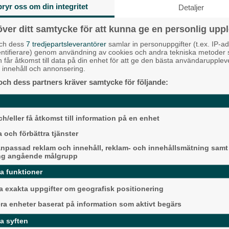
rn under invigningen
vanligt blir det erbjuda
bryr oss om din integritet
Detaljer
Liberalerna
galej, häst och vagn, ho
en.
trubadur och aktiviteter
över ditt samtycke för att kunna ge en personlig uppl
Vet ej
familjen.
och dess
7 tredjepartsleverantörer
samlar in personuppgifter (t.ex. IP-ad
Lions Club Partille är e
entifierare) genom användning av cookies och andra tekniska metoder
aktörer på plats – och de
h får åtkomst till data på din enhet för att ge den bästa användarupple
Senaste ar
at innehåll och annonsering.
sina gula jackor och pop
fiskdamm. Den här mark
och dess partners kräver samtycke för följande:
Alingsås
arna prisas som
ett speciellt samarbete
kyrkan då Lions säljer 
a förebilder
för hundra kronor styck
Rotaryklubbar har utsett två
kommer att på Allhelgo
h/eller få åtkomst till information på en enhet
till årets unga förebilder.
november) släppas ut vi
 och förbättra tjänster
griftegård, där de seglar
 lunchmöte den 8 maj fick Asal
med tända ljus i skymni
npassad reklam och innehåll, reklam- och innehållsmätning samt
och Olle Ledén ta emot
ng angående målgrupp
under högtidliga former.
– Aktiviteten ska ses s
da funktioner
handling, för att minnas 
Lions önskan är att allti
Detta händer i Alin
 exakta uppgifter om geografisk positionering
närvarande i samhället
augusti
värme och kärlek, som ä
era enheter baserat på information som aktivt begärs
Intäkterna går oavkortat 
Backa/Kärra
a syften
hjälpverksamhet i Parti