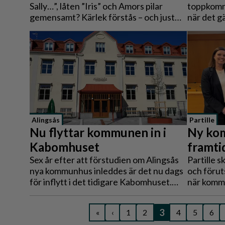
Sally…”, låten ”Iris” och Amors pilar
toppkomm
gemensamt? Kärlek förstås – och just
när det gä
kärlek blir det genomgående temat när
senaste m
årets Lights in Alingsås lyser upp staden
Kommuner
i höst.
Insikt 20
Nöjd Kund
både regio
Alingsås
Partille
Nu flyttar kommunen in i
Ny kom
Kabomhuset
framtid
Sex år efter att förstudien om Alingsås
Partille s
nya kommunhus inleddes är det nu dags
och förut
för inflytt i det tidigare Kabomhuset.
när komm
Under veckan har de första
Madelene
förvaltningarna börjat flytta in, och inom
under Par
3
«
‹
1
2
4
5
6
kort samlas flera verksamheter under