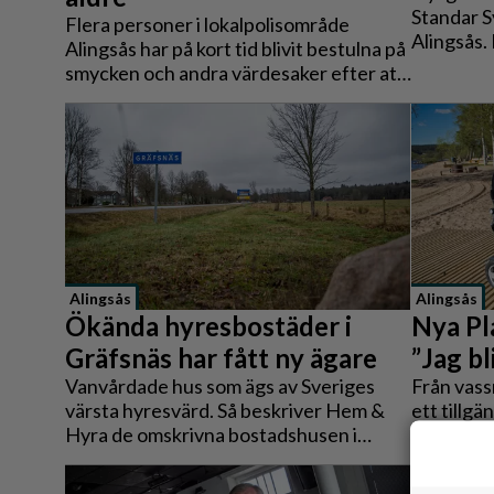
Reportage
Standar S
Flera personer i lokalpolisområde
Alingsås. 
Sport
Alingsås har på kort tid blivit bestulna på
Lokalpres
smycken och andra värdesaker efter att
Trafik
både upps
bedragare tagit sig in i deras bostäder.
medlemma
möter sto
Alingsås
Alingsås
Ökända hyresbostäder i
Nya Pl
Gräfsnäs har fått ny ägare
”Jag b
Vanvårdade hus som ägs av Sveriges
Från vass
värsta hyresvärd. Så beskriver Hem &
ett tillg
Hyra de omskrivna bostadshusen i
nya sittp
Gräfsnäs. Tidningen har följt
Paret Mik
utvecklingen i över ett decennium – och
några av 