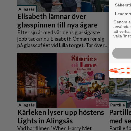
Säkerst
Alingsås
Alingsås
Leverer
Elisabeth lämnar över
Efter k
Genom att
glasspinnen till nya ägare
kräver
användaru
att verka
Efter sju år med världens glassigaste
Oppositio
välja 'Ins
jobb tackar nu Elisabeth Ödman för sig
flera förs
på glasscaféet vid Lilla torget. Tar över
arbetsmil
gör inga mindre än paret Katarina och
Bakgrunde
Håkan Mild, ägare av Lejonet och
mot vård
Björnen.
Alingsås
Partille
Kärleken lyser upp höstens
Partill
Lights in Alingsås
med se
Vad har filmen ”When Harry Met
Partille f