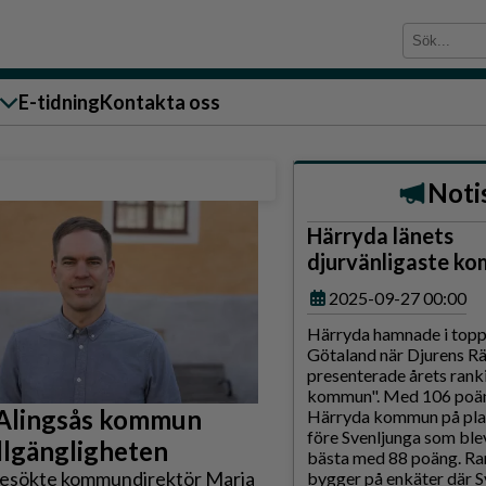
E-tidning
Kontakta oss
sändare till oss
Noti
Härryda länets
djurvänligaste k
2025-09-27 00:00
Härryda hamnade i topp 
g
Götaland när Djurens Rä
presenterade årets rank
ärra
kommun". Med 106 poäng
 Alingsås kommun
n
Härryda kommun på plats
före Svenljunga som blev
illgängligheten
bästa med 88 poäng. Ra
besökte kommundirektör Maria
bygger på enkäter där S